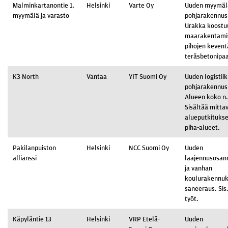
Malminkartanontie 1,
Helsinki
Varte Oy
Uuden myymäl
myymälä ja varasto
pohjarakennus
Urakka koostu
maarakentami
pihojen kevent
teräsbetonipa
K3 North
Vantaa
YIT Suomi Oy
Uuden logisti
pohjarakennus
Alueen koko n
Sisältää mitta
alueputkitukset
piha-alueet.
Pakilanpuiston
Helsinki
NCC Suomi Oy
Uuden
allianssi
laajennusosan
ja vanhan
koulurakennu
saneeraus. Sis.
työt.
Käpyläntie 13
Helsinki
VRP Etelä-
Uuden