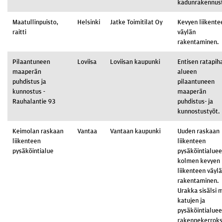
kadunrakennust
Maatullinpuisto,
Helsinki
Jatke Toimitilat Oy
Kevyen liikente
raitti
väylän
rakentaminen.
Pilaantuneen
Loviisa
Loviisan kaupunki
Entisen ratapih
maaperän
alueen
puhdistus ja
pilaantuneen
kunnostus -
maaperän
Rauhalantie 93
puhdistus- ja
kunnostustyöt.
Keimolan raskaan
Vantaa
Vantaan kaupunki
Uuden raskaan
liikenteen
liikenteen
pysäköintialue
pysäköintialuee
kolmen kevyen
liikenteen väyl
rakentaminen.
Urakka sisälsi 
katujen ja
pysäköintialue
rakennekerroks