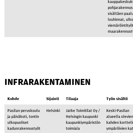
kauppakeskuks
pohjarakennus
sisältäen paal
louhinnat, ulk
viemäröintityö
maarakennust
INFRARAKENTAMINEN
Kohde
Sijainti
Tilaaja
Työn sisältö
Pasilan peruskoulu
Helsinki
Jatke Toimitilat Oy /
Keski-Pasilan
ja päiväkoti, tontin
Helsingin kaupunki
alueella olevie
ulkopuoliset
kaupunkiympäristön
kahden kortteli
kadunrakennustyöt
toimiala
ympäröivien ka