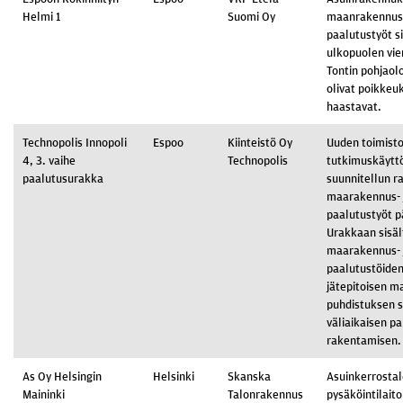
Helmi 1
Suomi Oy
maanrakennus-
paalutustyöt s
ulkopuolen vie
Tontin pohjaol
olivat poikkeu
haastavat.
Technopolis Innopoli
Espoo
Kiinteistö Oy
Uuden toimisto
4, 3. vaihe
Technopolis
tutkimuskäytt
paalutusurakka
suunnitellun 
maarakennus- 
paalutustyöt 
Urakkaan sisäl
maarakennus- 
paalutustöiden
jätepitoisen 
puhdistuksen 
väliaikaisen p
rakentamisen.
As Oy Helsingin
Helsinki
Skanska
Asuinkerrostal
Maininki
Talonrakennus
pysäköintilait