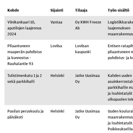
Kohde
Sijainti
Tilaaja
Työn sisältö
Viinikankaari 10,
Vantaa
Oy KWH Freeze
Logistiikkara
aputilojen laajennus
Ab
laajennuksen
2024
maanrakennus
Pilaantuneen
Loviisa
Loviisan
Entisen ratapi
maaperän puhdistus
kaupunki
pilaantuneen 
ja kunnostus -
puhdistus- ja 
Rauhalantie 93
Tulistimenkatu 1 ja 2
Helsinki
Jatke Uusimaa
Kahden uuden
sekä parkkihalli
Oy
asuinkerrostal
parkkihallin 
ja louhintatyöt
ulkopuolen tek
Pasilan peruskoulu ja
Helsinki
Jatke Uusimaa
Uuden koulur
päiväkoti
Oy
maanrakennus-
ja louhintatyöt
Poikkeuksellis