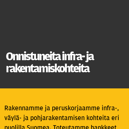
Onnistuneita infra- ja
rakentamiskohteita
Rakennamme ja peruskorjaamme infra-,
väylä- ja pohjarakentamisen kohteita eri
puolilla Suomea. Toteutamme hankkeet