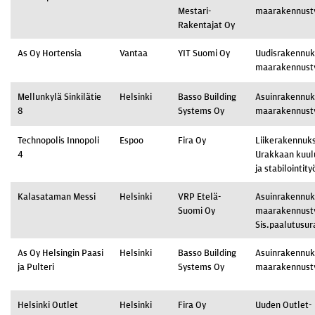
Mestari-
maarakennust
Rakentajat Oy
As Oy Hortensia
Vantaa
YIT Suomi Oy
Uudisrakennu
maarakennust
Mellunkylä Sinkilätie
Helsinki
Basso Building
Asuinrakennu
8
Systems Oy
maarakennust
Technopolis Innopoli
Espoo
Fira Oy
Liikerakennuks
4
Urakkaan kuulu
ja stabilointity
Kalasataman Messi
Helsinki
VRP Etelä-
Asuinrakennu
Suomi Oy
maarakennust
Sis.paalutusur
As Oy Helsingin Paasi
Helsinki
Basso Building
Asuinrakennuk
ja Pulteri
Systems Oy
maarakennust
Helsinki Outlet
Helsinki
Fira Oy
Uuden Outlet-