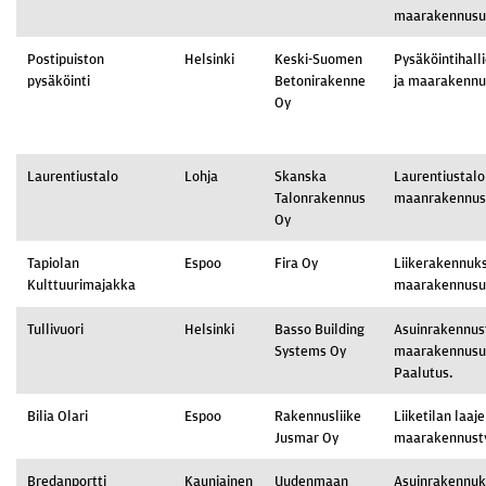
maarakennusu
Postipuiston
Helsinki
Keski-Suomen
Pysäköintihalli
pysäköinti
Betonirakenne
ja maarakennu
Oy
Laurentiustalo
Lohja
Skanska
Laurentiustalo
Talonrakennus
maanrakennus
Oy
Tapiolan
Espoo
Fira Oy
Liikerakennuk
Kulttuurimajakka
maarakennusu
Tullivuori
Helsinki
Basso Building
Asuinrakennus
Systems Oy
maarakennusur
Paalutus.
Bilia Olari
Espoo
Rakennusliike
Liiketilan laa
Jusmar Oy
maarakennust
Bredanportti
Kauniainen
Uudenmaan
Asuinrakennu