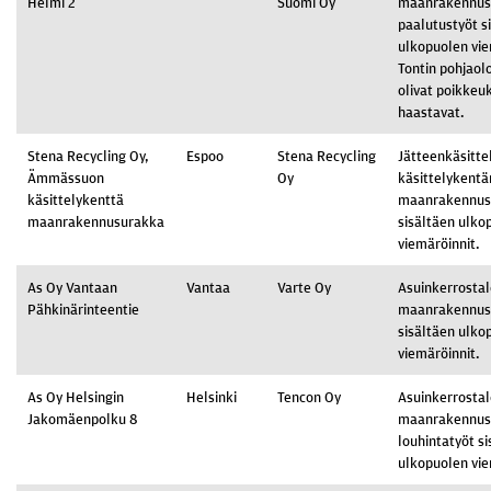
Helmi 2
Suomi Oy
maanrakennus-
paalutustyöt s
ulkopuolen vie
Tontin pohjaol
olivat poikkeu
haastavat.
Stena Recycling Oy,
Espoo
Stena Recycling
Jätteenkäsitte
Ämmässuon
Oy
käsittelykentä
käsittelykenttä
maanrakennus
maanrakennusurakka
sisältäen ulko
viemäröinnit.
As Oy Vantaan
Vantaa
Varte Oy
Asuinkerrosta
Pähkinärinteentie
maanrakennus
sisältäen ulko
viemäröinnit.
As Oy Helsingin
Helsinki
Tencon Oy
Asuinkerrostal
Jakomäenpolku 8
maanrakennus-
louhintatyöt s
ulkopuolen vie