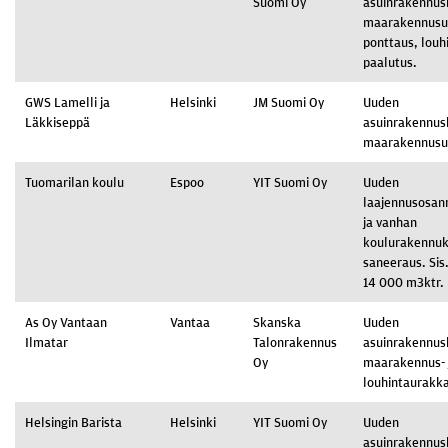
Suomi Oy
asuinrakennus
maarakennusur
ponttaus, louhi
paalutus.
GWS Lamelli ja
Helsinki
JM Suomi Oy
Uuden
Läkkiseppä
asuinrakennus
maarakennusu
Tuomarilan koulu
Espoo
YIT Suomi Oy
Uuden
laajennusosan
ja vanhan
koulurakennu
saneeraus. Sis
14 000 m3ktr.
As Oy Vantaan
Vantaa
Skanska
Uuden
Ilmatar
Talonrakennus
asuinrakennus
Oy
maarakennus- 
louhintaurakka
Helsingin Barista
Helsinki
YIT Suomi Oy
Uuden
asuinrakennus