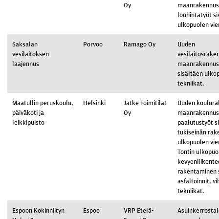
Oy
maanrakennus-
louhintatyöt s
ulkopuolen vie
Saksalan
Porvoo
Ramago Oy
Uuden
vesilaitoksen
vesilaitosrak
laajennus
maanrakennus
sisältäen ulko
tekniikat.
Maatullin peruskoulu,
Helsinki
Jatke Toimitilat
Uuden koulur
päiväkoti ja
Oy
maanrakennus-
leikkipuisto
paalutustyöt s
tukiseinän rak
ulkopuolen vie
Tontin ulkopuo
kevyenliikente
rakentaminen 
asfaltoinnit, vi
tekniikat.
Espoon Kokinniityn
Espoo
VRP Etelä-
Asuinkerrosta