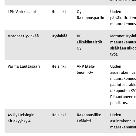
LPK Verkkosaari
Helsinki
Oy
Uuden
Rakennuspartio
päiväkotirake
maanrakennus
Motonet Hyvinkää
Hyvinkää
BG-
Motonet Hyvin
Liikekiinteistöt
maanrakennus
Oy
sisältäen ulko
työt.
Varma Lauttasaari
Helsinki
VRP Etelä-
Uuden
Suomi Oy
asuinrakennus
maanrakennus-
paalutusurakka
ulkopuolen KVV
Pilaantuneen 
puhdistus.
As Oy Helsingin
Helsinki
Rakennusliike
Uuden
Kirjekyyhky 4
Evälahti
asuinrakennus
maarakennusu