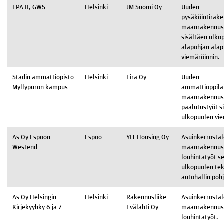
LPA II, GWS
Helsinki
JM Suomi Oy
Uuden
pysäköintirak
maanrakennus
sisältäen ulko
alapohjan alap
viemäröinnin.
Stadin ammattiopisto
Helsinki
Fira Oy
Uuden
Myllypuron kampus
ammattioppila
maanrakennus-
paalutustyöt s
ulkopuolen vie
As Oy Espoon
Espoo
YIT Housing Oy
Asuinkerrostal
Westend
maanrakennus-
louhintatyöt s
ulkopuolen tek
autohallin poh
As Oy Helsingin
Helsinki
Rakennusliike
Asuinkerrosta
Kirjekyyhky 6 ja 7
Evälahti Oy
maanrakennus-
louhintatyöt.