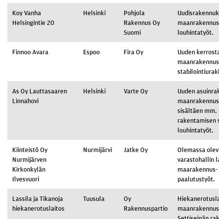
Koy Vanha
Helsinki
Pohjola
Uudisrakennu
Helsingintie 20
Rakennus Oy
maanrakennus-
Suomi
louhintatyöt.
Finnoo Avara
Espoo
Fira Oy
Uuden kerrosta
maanrakennus,
stabilointiurak
As Oy Lauttasaaren
Helsinki
Varte Oy
Uuden asuinra
Linnahovi
maanrakennus
sisältäen mm. 
rakentamisen 
louhintatyöt.
Kiinteistö Oy
Nurmijärvi
Jatke Oy
Olemassa olev
Nurmijärven
varastohallin 
Kirkonkylän
maarakennus- 
Ilvesvuori
paalutustyöt.
Lassila ja Tikanoja
Tuusula
Oy
Hiekanerotusl
hiekanerotuslaitos
Rakennuspartio
maanrakennust
Settiseinän ra