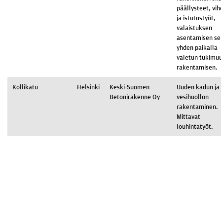
päällysteet, vih
ja istutustyöt,
valaistuksen
asentamisen s
yhden paikalla
valetun tukimuu
rakentamisen.
Kollikatu
Helsinki
Keski-Suomen
Uuden kadun ja
Betonirakenne Oy
vesihuollon
rakentaminen.
Mittavat
louhintatyöt.