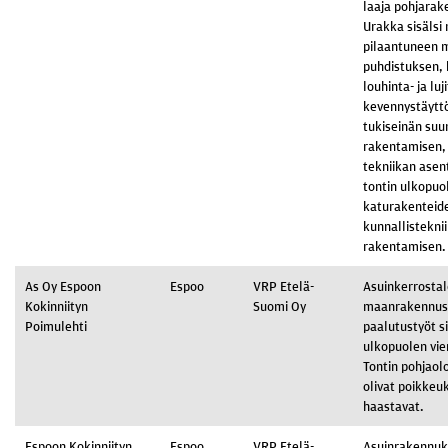
laaja pohjara
Urakka sisälsi
pilaantuneen 
puhdistuksen, 
louhinta- ja luj
kevennystäytt
tukiseinän suun
rakentamisen,
tekniikan ase
tontin ulkopuo
katurakenteide
kunnallistekni
rakentamisen.
As Oy Espoon
Espoo
VRP Etelä-
Asuinkerrosta
Kokinniityn
Suomi Oy
maanrakennus-
Poimulehti
paalutustyöt s
ulkopuolen vie
Tontin pohjaol
olivat poikkeu
haastavat.
Espoon Kokinniityn
Espoo
VRP Etelä-
Asuinrakennu