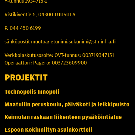
Y-tunnus 1934715-1
Ristikiventie 6, 04300 TUUSULA
P. 044 450 6199
sähköpostit muotoa: etunimi.sukunimi@stminfra.fi
Verkkolaskutusosoite: OVT-tunnus: 003719347151
Operaattori: Pagero: 003723609900
PROJEKTIT
Technopolis Innopoli
Maatullin peruskoulu, päiväkoti ja leikkipuisto
Keimolan raskaan liikenteen pysäköintialue
Espoon Kokinniityn asuinkortteli